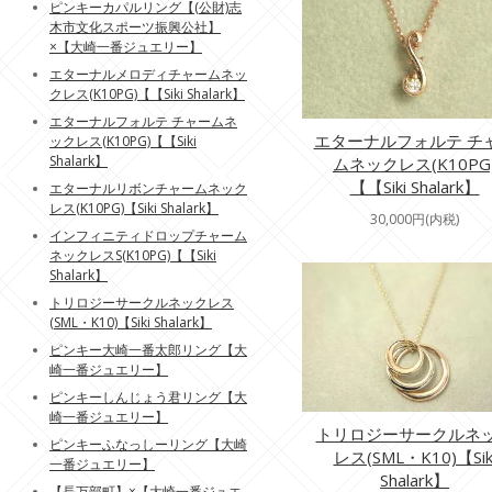
ピンキーカパルリング【(公財)志
木市文化スポーツ振興公社】
×【大崎一番ジュエリー】
エターナルメロディチャームネッ
クレス(K10PG)【【Siki Shalark】
エターナルフォルテ チャームネ
エターナルフォルテ チ
ックレス(K10PG)【【Siki
Shalark】
ムネックレス(K10PG
【【Siki Shalark】
エターナルリボンチャームネック
レス(K10PG)【Siki Shalark】
30,000円(内税)
インフィニティドロップチャーム
ネックレスS(K10PG)【【Siki
Shalark】
トリロジーサークルネックレス
(SML・K10)【Siki Shalark】
ピンキー大崎一番太郎リング【大
崎一番ジュエリー】
ピンキーしんじょう君リング【大
崎一番ジュエリー】
トリロジーサークルネ
ピンキーふなっしーリング【大崎
レス(SML・K10)【Sik
一番ジュエリー】
Shalark】
【長万部町】×【大崎一番ジュエ