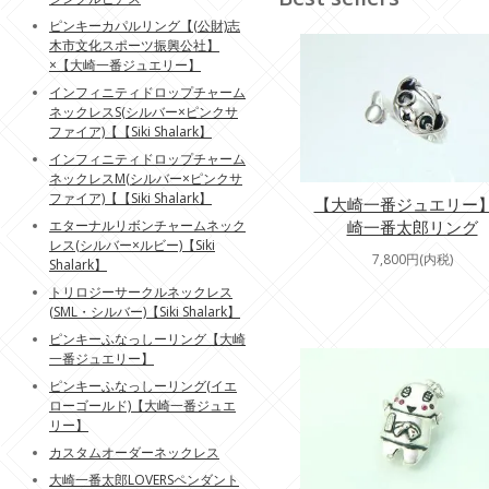
ピンキーカパルリング【(公財)志
木市文化スポーツ振興公社】
×【大崎一番ジュエリー】
インフィニティドロップチャーム
ネックレスS(シルバー×ピンクサ
ファイア)【【Siki Shalark】
インフィニティドロップチャーム
ネックレスM(シルバー×ピンクサ
ファイア)【【Siki Shalark】
【大崎一番ジュエリー
崎一番太郎リング
エターナルリボンチャームネック
レス(シルバー×ルビー)【Siki
7,800円(内税)
Shalark】
トリロジーサークルネックレス
(SML・シルバー)【Siki Shalark】
ピンキーふなっしーリング【大崎
一番ジュエリー】
ピンキーふなっしーリング(イエ
ローゴールド)【大崎一番ジュエ
リー】
カスタムオーダーネックレス
大崎一番太郎LOVERSペンダント