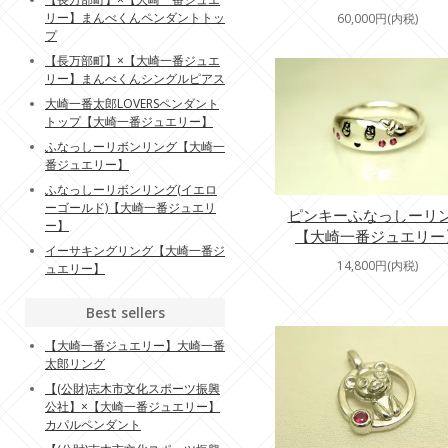
リー】まんべくんペンダントトッ
60,000円(内税)
プ
【長万部町】×【大崎一番ジュエ
リー】まんべくんシングルピアス
大崎一番太郎LOVERSペンダント
トップ【大崎一番ジュエリー】
ふなっしーリボンリング【大崎一
番ジュエリー】
ふなっしーリボンリング(イエロ
ーゴールド)【大崎一番ジュエリ
ピンキーふなっしーリ
ー】
【大崎一番ジュエリー
イーサキングリング【大崎一番ジ
14,800円(内税)
ュエリー】
Best sellers
【大崎一番ジュエリー】大崎一番
太郎リング
【(公財)志木市文化スポーツ振興
公社】×【大崎一番ジュエリー】
カパルペンダント