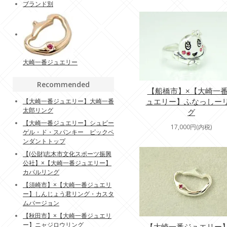
ブランド別
大崎一番ジュエリー
Recommended
【船橋市】×【大崎一
ュエリー】ふなっしー
【大崎一番ジュエリー】大崎一番
太郎リング
グ
【大崎一番ジュエリー】シュピー
17,000円(内税)
ゲル・ド・スパンキー ピックペ
ンダントトップ
【(公財)志木市文化スポーツ振興
公社】×【大崎一番ジュエリー】
カパルリング
【須崎市】×【大崎一番ジュエリ
ー】しんじょう君リング・カスタ
ムバージョン
【秋田市】×【大崎一番ジュエリ
ー】ニャジロウリング
【大崎一番ジュエリー