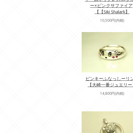
ー×ピンクサファイア
【【Siki Shalark】
10,500円(内税)
ピンキーふなっしーリ
【大崎一番ジュエリー
14,800円(内税)