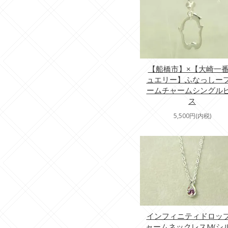
【船橋市】×【大崎一
ュエリー】ふなっしー
ームチャームシングル
ス
5,500円(内税)
インフィニティドロッ
ャームネックレスM(シ