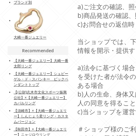
ブランド別
a)ご注文の確認、照
b)商品発送の確認、
c)お問合せの返信時
大崎一番ジュエリー
当ショップでは、
情報を開示・提供
Recommended
【大崎一番ジュエリー】大崎一番
太郎リング
a)法令に基づく場
【大崎一番ジュエリー】シュピー
を受けた者が法令
ゲル・ド・スパンキー ピックペ
ある場合
ンダントトップ
【(公財)志木市文化スポーツ振興
b)人の生命、身体
公社】×【大崎一番ジュエリー】
人の同意を得るこ
カパルリング
c)当ショップを運
【須崎市】×【大崎一番ジュエリ
ー】しんじょう君リング・カスタ
ムバージョン
＃ショップ様のご
【秋田市】×【大崎一番ジュエリ
ー】ニャジロウリング