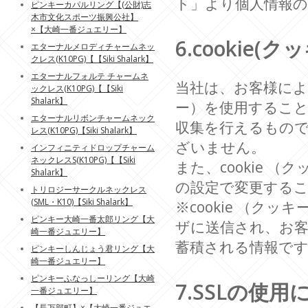
ト」より個人情報の
ピンキーカパルリング【(公財)志
木市文化スポーツ振興公社】
×【大崎一番ジュエリー】
6.cookie
エターナルメロディチャームネッ
クレス(K10PG)【【Siki Shalark】
エターナルフォルテ チャームネ
当社は、お客様により
ックレス(K10PG)【【Siki
Shalark】
ー）を使用するこ
エターナルリボンチャームネック
収集を行えるもの
レス(K10PG)【Siki Shalark】
ざいません。
インフィニティドロップチャーム
ネックレスS(K10PG)【【Siki
また、cookie
Shalark】
の設定で変更する
トリロジーサークルネックレス
(SML・K10)【Siki Shalark】
※cookie （
ピンキー大崎一番太郎リング【大
ザに送信され、お
崎一番ジュエリー】
蓄積される情報で
ピンキーしんじょう君リング【大
崎一番ジュエリー】
ピンキーふなっしーリング【大崎
7.SSLの使
一番ジュエリー】
【長万部町】×【大崎一番ジュエ