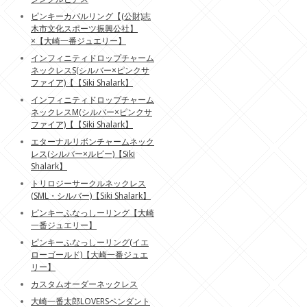
ピンキーカパルリング【(公財)志
木市文化スポーツ振興公社】
×【大崎一番ジュエリー】
インフィニティドロップチャーム
ネックレスS(シルバー×ピンクサ
ファイア)【【Siki Shalark】
インフィニティドロップチャーム
ネックレスM(シルバー×ピンクサ
ファイア)【【Siki Shalark】
エターナルリボンチャームネック
レス(シルバー×ルビー)【Siki
Shalark】
トリロジーサークルネックレス
(SML・シルバー)【Siki Shalark】
ピンキーふなっしーリング【大崎
一番ジュエリー】
ピンキーふなっしーリング(イエ
ローゴールド)【大崎一番ジュエ
リー】
カスタムオーダーネックレス
大崎一番太郎LOVERSペンダント