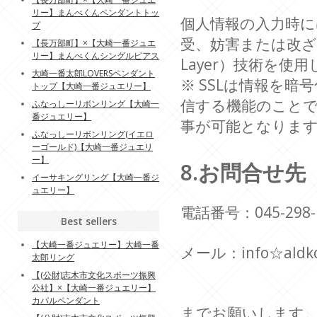
リー】まんべくんペンダントトッ
個人情報の入力時
プ
受、妨害または改ざんさ
【長万部町】×【大崎一番ジュエ
リー】まんべくんシングルピアス
Layer）技術を使
大崎一番太郎LOVERSペンダント
※ SSLは情報を
トップ【大崎一番ジュエリー】
信する機能のことで
ふなっしーリボンリング【大崎一
番ジュエリー】
事が可能となりま
ふなっしーリボンリング(イエロ
ーゴールド)【大崎一番ジュエリ
ー】
8.お問合せ先
イーサキングリング【大崎一番ジ
ュエリー】
電話番号：045-298-
Best sellers
【大崎一番ジュエリー】大崎一番
メール：info☆al
太郎リング
【(公財)志木市文化スポーツ振興
公社】×【大崎一番ジュエリー】
カパルペンダント
までお願いします