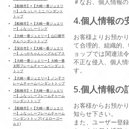
＃なお、個人情報
【船橋市】×【大崎一番ジュエリ
ー】ふなっしー ミニ ペンダント
トップ
4.個人情報の
【船橋市】×【大崎一番ジュエリ
ー】ふなっしーリング
お客様よりお預か
【大崎一番ジュエリー】山口勝平
さんペンダントトップ
て合理的、組織的、
【深谷市】×【大崎一番ジュエリ
ョップでは関連法
ー】ふっかちゃんシングルピアス
不正な侵入、個人情
【大崎一番ジュエリー】大崎一番
太郎フレームチャームペンダント
す。
トップ
【大崎一番ジュエリー】ノン子フ
レームチャームペンダントトップ
5.個人情報の
【船橋市】×【大崎一番ジュエリ
ー】ふなっしーフレームチャーム
ペンダントトップ
お客様からお預か
【船橋市】×【大崎一番ジュエリ
知らせ下さい。
ー】ふなっしーフレームチャーム
ペンダントトップ(イエローゴー
また、ユーザー登
ルド)