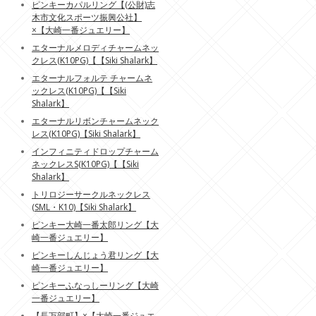
ピンキーカパルリング【(公財)志
木市文化スポーツ振興公社】
×【大崎一番ジュエリー】
エターナルメロディチャームネッ
クレス(K10PG)【【Siki Shalark】
エターナルフォルテ チャームネ
ックレス(K10PG)【【Siki
Shalark】
エターナルリボンチャームネック
レス(K10PG)【Siki Shalark】
インフィニティドロップチャーム
ネックレスS(K10PG)【【Siki
Shalark】
トリロジーサークルネックレス
(SML・K10)【Siki Shalark】
ピンキー大崎一番太郎リング【大
崎一番ジュエリー】
ピンキーしんじょう君リング【大
崎一番ジュエリー】
ピンキーふなっしーリング【大崎
一番ジュエリー】
【長万部町】×【大崎一番ジュエ