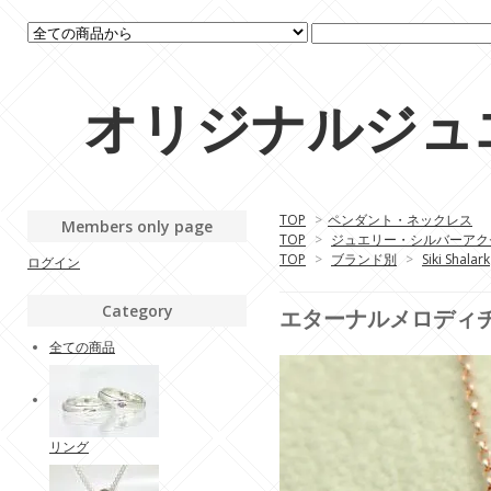
オリジナルジュエリ
TOP
>
ペンダント・ネックレス
Members only page
TOP
>
ジュエリー・シルバーアク
TOP
>
ブランド別
>
Siki Shalark
ログイン
Category
エターナルメロディチャー
全ての商品
リング