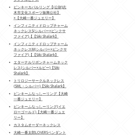
ピンキーカパルリング【(公財)志
木市文化スポーツ振興公社】
×【大崎一番ジュエリー】
インフィニティドロップチャーム
ネックレスS(シルバー×ピンクサ
ファイア)【【Siki Shalark】
インフィニティドロップチャーム
ネックレスM(シルバー×ピンクサ
ファイア)【【Siki Shalark】
エターナルリボンチャームネック
レス(シルバー×ルビー)【Siki
Shalark】
トリロジーサークルネックレス
(SML・シルバー)【Siki Shalark】
ピンキーふなっしーリング【大崎
一番ジュエリー】
ピンキーふなっしーリング(イエ
ローゴールド)【大崎一番ジュエ
リー】
カスタムオーダーネックレス
大崎一番太郎LOVERSペンダント