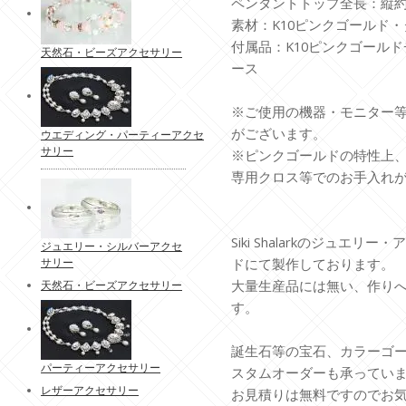
ペンダントトップ全長：縦約10
素材：K10ピンクゴールド
付属品：K10ピンクゴールド
天然石・ビーズアクセサリー
ース
※ご使用の機器・モニター
がございます。
ウエディング・パーティーアクセ
サリー
※ピンクゴールドの特性上
専用クロス等でのお手入れ
Siki Shalarkのジュエ
ジュエリー・シルバーアクセ
サリー
ドにて製作しております。
大量生産品には無い、作り
天然石・ビーズアクセサリー
す。
誕生石等の宝石、カラーゴ
パーティーアクセサリー
スタムオーダーも承ってい
レザーアクセサリー
お見積りは無料ですのでお