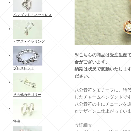
ペンダント・ネックレス
ピアス・イヤリング
※こちらの商品は受注生産で
合がございます。
ブレスレット
納期は状況で変動いたしま
ださい。
八分音符をモチーフに、時
その他カテゴリー
したチャームペンダントで
八分音符の中にチェーンを
たデザインに仕上がってい
特注
☆詳細☆