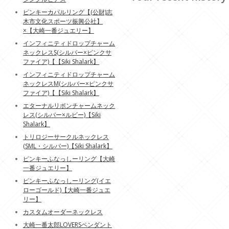
ピンキーカパルリング【(公財)志
木市文化スポーツ振興公社】
×【大崎一番ジュエリー】
インフィニティドロップチャーム
ネックレスS(シルバー×ピンクサ
ファイア)【【Siki Shalark】
インフィニティドロップチャーム
ネックレスM(シルバー×ピンクサ
ファイア)【【Siki Shalark】
エターナルリボンチャームネック
レス(シルバー×ルビー)【Siki
Shalark】
トリロジーサークルネックレス
(SML・シルバー)【Siki Shalark】
ピンキーふなっしーリング【大崎
一番ジュエリー】
ピンキーふなっしーリング(イエ
ローゴールド)【大崎一番ジュエ
リー】
カスタムオーダーネックレス
大崎一番太郎LOVERSペンダント