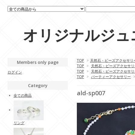
オリジナルジュエリ
TOP
>
天然石・ビーズアクセサリ
Members only page
TOP
>
天然石・ビーズアクセサリ
TOP
>
天然石・ビーズアクセサリ
ログイン
TOP
>
パーティーアクセサリー
Category
ald-sp007
全ての商品
リング