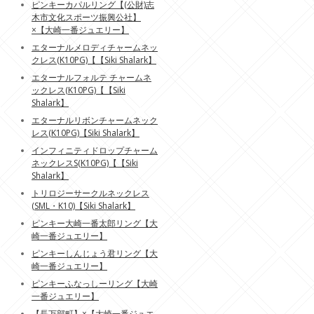
ピンキーカパルリング【(公財)志
木市文化スポーツ振興公社】
×【大崎一番ジュエリー】
エターナルメロディチャームネッ
クレス(K10PG)【【Siki Shalark】
エターナルフォルテ チャームネ
ックレス(K10PG)【【Siki
Shalark】
エターナルリボンチャームネック
レス(K10PG)【Siki Shalark】
インフィニティドロップチャーム
ネックレスS(K10PG)【【Siki
Shalark】
トリロジーサークルネックレス
(SML・K10)【Siki Shalark】
ピンキー大崎一番太郎リング【大
崎一番ジュエリー】
ピンキーしんじょう君リング【大
崎一番ジュエリー】
ピンキーふなっしーリング【大崎
一番ジュエリー】
【長万部町】×【大崎一番ジュエ