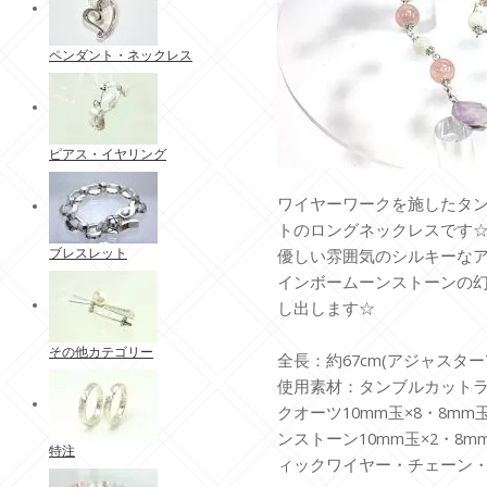
ペンダント・ネックレス
ピアス・イヤリング
ワイヤーワークを施したタ
トのロングネックレスです
ブレスレット
優しい雰囲気のシルキーな
インボームーンストーンの
し出します☆
その他カテゴリー
全長：約67cm(アジャスター7
使用素材：タンブルカットラ
クオーツ10mm玉×8・8mm
ンストーン10mm玉×2・8m
特注
ィックワイヤー・チェーン・