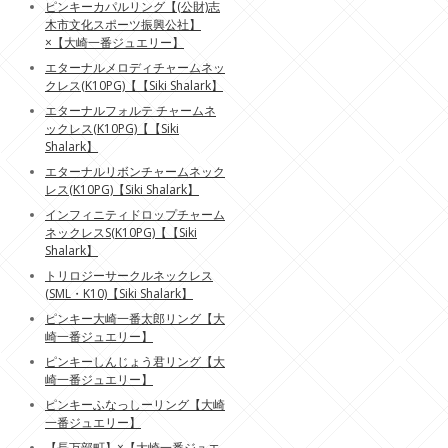
ピンキーカパルリング【(公財)志
木市文化スポーツ振興公社】
×【大崎一番ジュエリー】
エターナルメロディチャームネッ
クレス(K10PG)【【Siki Shalark】
エターナルフォルテ チャームネ
ックレス(K10PG)【【Siki
Shalark】
エターナルリボンチャームネック
レス(K10PG)【Siki Shalark】
インフィニティドロップチャーム
ネックレスS(K10PG)【【Siki
Shalark】
トリロジーサークルネックレス
(SML・K10)【Siki Shalark】
ピンキー大崎一番太郎リング【大
崎一番ジュエリー】
ピンキーしんじょう君リング【大
崎一番ジュエリー】
ピンキーふなっしーリング【大崎
一番ジュエリー】
【長万部町】×【大崎一番ジュエ