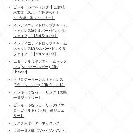
ピンキーカパルリング【(公財)志
木市文化スポーツ振興公社】
×【大崎一番ジュエリー】
インフィニティドロップチャーム
ネックレスS(シルバー×ピンクサ
ファイア)【【Siki Shalark】
インフィニティドロップチャーム
ネックレスM(シルバー×ピンクサ
ファイア)【【Siki Shalark】
エターナルリボンチャームネック
レス(シルバー×ルビー)【Siki
Shalark】
トリロジーサークルネックレス
(SML・シルバー)【Siki Shalark】
ピンキーふなっしーリング【大崎
一番ジュエリー】
ピンキーふなっしーリング(イエ
ローゴールド)【大崎一番ジュエ
リー】
カスタムオーダーネックレス
大崎一番太郎LOVERSペンダント