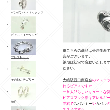
ペンダント・ネックレス
ピアス・イヤリング
※こちらの商品は受注生産で
合がございます。
ブレスレット
納期は状況で変動いたしま
ださい。
その他カテゴリー
大崎駅西口商店会
のマスコ
れるピアスです☆
一番太郎らしいキュートな笑
ピアスフック部はアレルギ
特注
左右で
スパンキー
や
カパル
ススメです☆