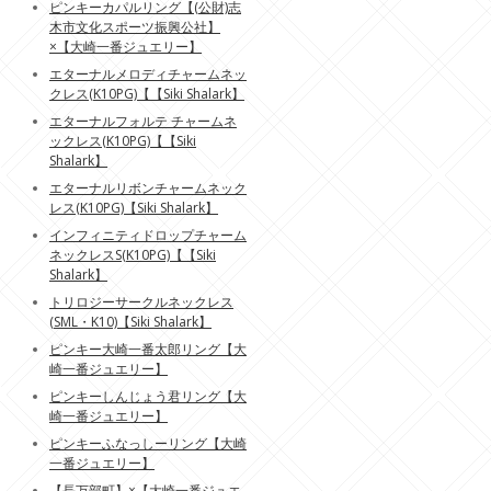
ピンキーカパルリング【(公財)志
木市文化スポーツ振興公社】
×【大崎一番ジュエリー】
エターナルメロディチャームネッ
クレス(K10PG)【【Siki Shalark】
エターナルフォルテ チャームネ
ックレス(K10PG)【【Siki
Shalark】
エターナルリボンチャームネック
レス(K10PG)【Siki Shalark】
インフィニティドロップチャーム
ネックレスS(K10PG)【【Siki
Shalark】
トリロジーサークルネックレス
(SML・K10)【Siki Shalark】
ピンキー大崎一番太郎リング【大
崎一番ジュエリー】
ピンキーしんじょう君リング【大
崎一番ジュエリー】
ピンキーふなっしーリング【大崎
一番ジュエリー】
【長万部町】×【大崎一番ジュエ