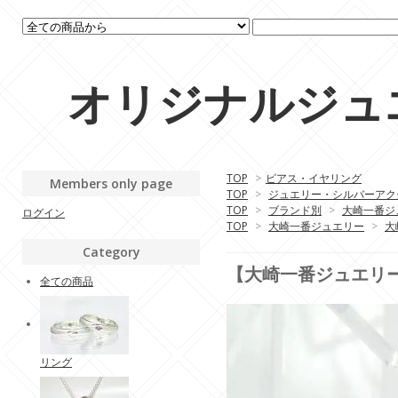
オリジナルジュエリ
TOP
>
ピアス・イヤリング
Members only page
TOP
>
ジュエリー・シルバーアク
TOP
>
ブランド別
>
大崎一番ジ
ログイン
TOP
>
大崎一番ジュエリー
>
大
Category
【大崎一番ジュエリ
全ての商品
リング