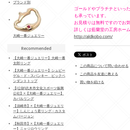
ブランド別
ゴールドやプラチナといっ
も承っています。
お見積りは無料ですのでお
詳しくは藍蘭堂の工房ホー
大崎一番ジュエリー
http://aldkobo.com/
Recommended
【大崎一番ジュエリー】大崎一番
太郎リング
この商品について問い合わせる
【大崎一番ジュエリー】シュピー
この商品を友達に教える
ゲル・ド・スパンキー ピックペ
ンダントトップ
買い物を続ける
【(公財)志木市文化スポーツ振興
公社】×【大崎一番ジュエリー】
カパルリング
【須崎市】×【大崎一番ジュエリ
ー】しんじょう君リング・カスタ
ムバージョン
【秋田市】×【大崎一番ジュエリ
ー】ニャジロウリング