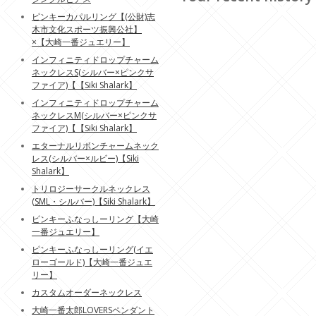
ピンキーカパルリング【(公財)志
木市文化スポーツ振興公社】
×【大崎一番ジュエリー】
インフィニティドロップチャーム
ネックレスS(シルバー×ピンクサ
ファイア)【【Siki Shalark】
インフィニティドロップチャーム
ネックレスM(シルバー×ピンクサ
ファイア)【【Siki Shalark】
エターナルリボンチャームネック
レス(シルバー×ルビー)【Siki
Shalark】
トリロジーサークルネックレス
(SML・シルバー)【Siki Shalark】
ピンキーふなっしーリング【大崎
一番ジュエリー】
ピンキーふなっしーリング(イエ
ローゴールド)【大崎一番ジュエ
リー】
カスタムオーダーネックレス
大崎一番太郎LOVERSペンダント