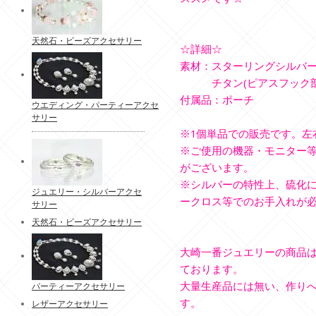
天然石・ビーズアクセサリー
☆詳細☆
素材：スターリングシルバー(Si
チタン(ピアスフック部
付属品：ポーチ
ウエディング・パーティーアクセ
サリー
※1個単品での販売です。左
※ご使用の機器・モニター
がございます。
※シルバーの特性上、硫化
ジュエリー・シルバーアクセ
ークロス等でのお手入れが
サリー
天然石・ビーズアクセサリー
大崎一番ジュエリーの商品
ております。
大量生産品には無い、作り
パーティーアクセサリー
す。
レザーアクセサリー