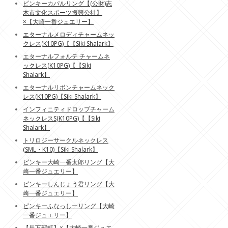
ピンキーカパルリング【(公財)志
木市文化スポーツ振興公社】
×【大崎一番ジュエリー】
エターナルメロディチャームネッ
クレス(K10PG)【【Siki Shalark】
エターナルフォルテ チャームネ
ックレス(K10PG)【【Siki
Shalark】
エターナルリボンチャームネック
レス(K10PG)【Siki Shalark】
インフィニティドロップチャーム
ネックレスS(K10PG)【【Siki
Shalark】
トリロジーサークルネックレス
(SML・K10)【Siki Shalark】
ピンキー大崎一番太郎リング【大
崎一番ジュエリー】
ピンキーしんじょう君リング【大
崎一番ジュエリー】
ピンキーふなっしーリング【大崎
一番ジュエリー】
【長万部町】×【大崎一番ジュエ