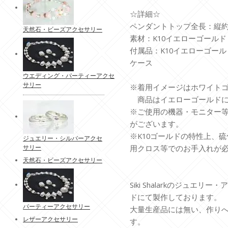
☆詳細☆
ペンダントトップ全長：縦約7
天然石・ビーズアクセサリー
素材：K10イエローゴール
付属品：K10イエローゴール
ケース
ウエディング・パーティーアクセ
サリー
※着用イメージはホワイト
商品はイエローゴールドに
※ご使用の機器・モニター
がございます。
※K10ゴールドの特性上、
ジュエリー・シルバーアクセ
サリー
用クロス等でのお手入れが
天然石・ビーズアクセサリー
Siki Shalarkのジュエ
ドにて製作しております。
パーティーアクセサリー
大量生産品には無い、作り
レザーアクセサリー
す。