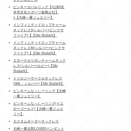
ピンキーカパルリング【(公財)志
木市文化スポーツ振興公社】
×【大崎一番ジュエリー】
インフィニティドロップチャーム
ネックレスS(シルバー×ピンクサ
ファイア)【【Siki Shalark】
インフィニティドロップチャーム
ネックレスM(シルバー×ピンクサ
ファイア)【【Siki Shalark】
エターナルリボンチャームネック
レス(シルバー×ルビー)【Siki
Shalark】
トリロジーサークルネックレス
(SML・シルバー)【Siki Shalark】
ピンキーふなっしーリング【大崎
一番ジュエリー】
ピンキーふなっしーリング(イエ
ローゴールド)【大崎一番ジュエ
リー】
カスタムオーダーネックレス
大崎一番太郎LOVERSペンダント