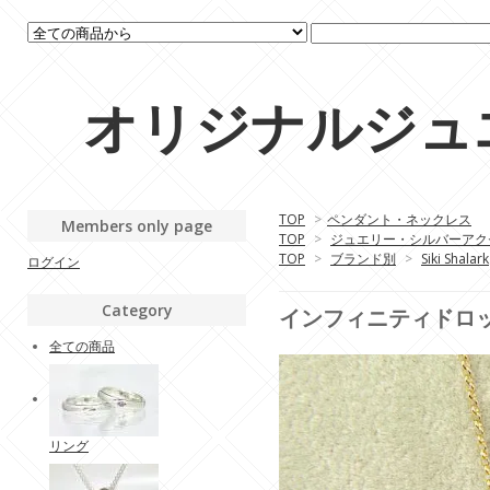
オリジナルジュエリ
TOP
>
ペンダント・ネックレス
Members only page
TOP
>
ジュエリー・シルバーアク
TOP
>
ブランド別
>
Siki Shalark
ログイン
Category
インフィニティドロップチ
全ての商品
リング