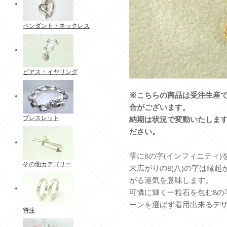
ペンダント・ネックレス
ピアス・イヤリング
※こちらの商品は受注生産で
合がございます。
ブレスレット
納期は状況で変動いたしま
ださい。
雫に8の字(インフィニティ
その他カテゴリー
末広がりの8(八)の字は縁
がる運気を意味します。
可憐に輝く一粒石を包む8の
ーンを選ばず着用出来るデ
特注